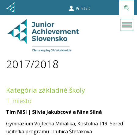
Prihlásiť
Súťaže a
príležitosti
2017/2018
Bankomat
nápadov
Kategória základné školy
Víťazné tímy
1. miesto
2017/2018
Tím NISI
| Silvia Jakubcová a Nina Silná
Gymnázium Vojtecha Mihálika, Kostolná 119, Sereď
učiteľka programu - Ľubica Štefáková