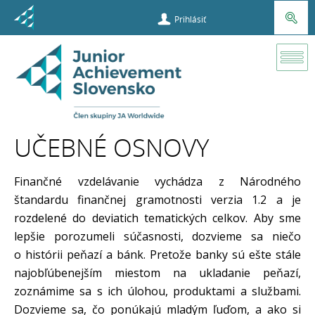
Prihlásiť
O
programe
Učebné
UČEBNÉ OSNOVY
osnovy
Finančné vzdelávanie vychádza z Národného
štandardu finančnej gramotnosti verzia 1.2 a je
rozdelené do deviatich tematických celkov. Aby sme
lepšie porozumeli súčasnosti, dozvieme sa niečo
o histórii peňazí a bánk. Pretože banky sú ešte stále
najobľúbenejším miestom na ukladanie peňazí,
zoznámime sa s ich úlohou, produktami a službami.
Dozvieme sa, čo ponúkajú mladým ľuďom, a ako si