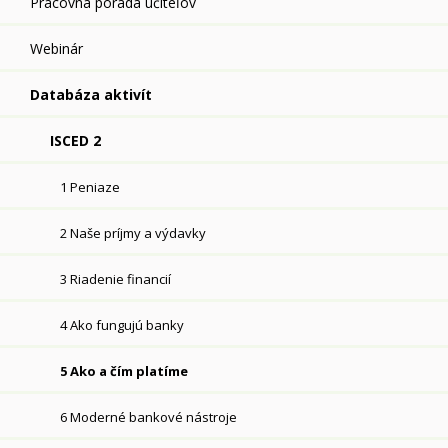
Pracovná porada učiteľov
Webinár
Databáza aktivít
ISCED 2
1 Peniaze
2 Naše príjmy a výdavky
3 Riadenie financií
4 Ako fungujú banky
5 Ako a čím platíme
6 Moderné bankové nástroje