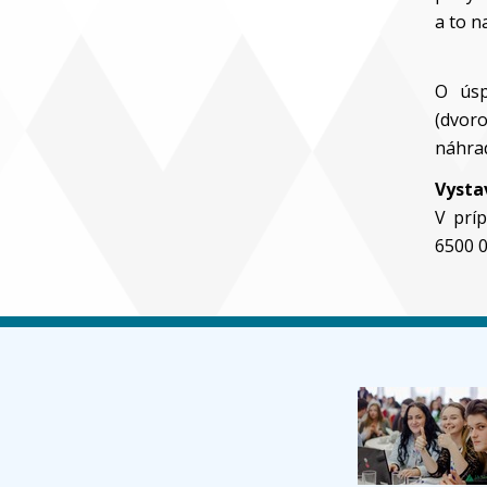
a to n
O úsp
(dvoro
náhra
Vysta
V prí
6500 0
ripravili pre žiakov základných aj
webinárov. Bezplatne si ich