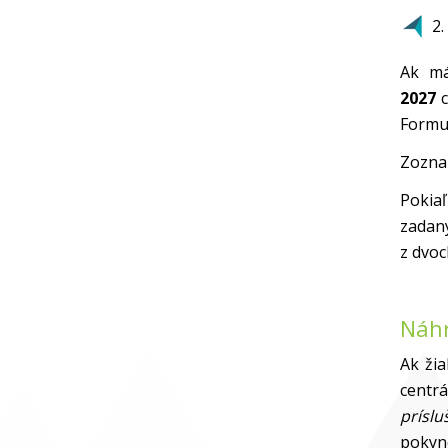
2.
Ak m
2027
c
Formul
Zoznam
Pokia
zadan
z dvoc
Náhr
Ak žia
centr
príslu
pokyno