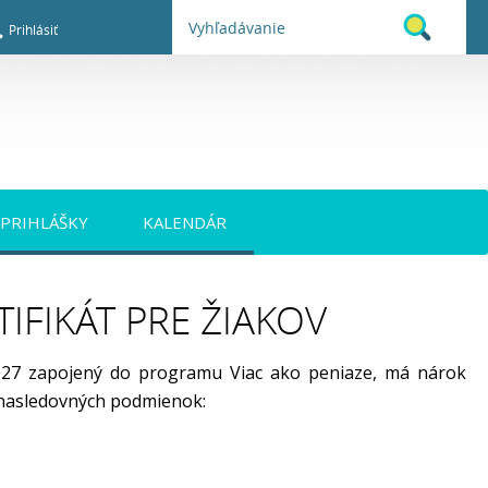
Prihlásiť
PRIHLÁŠKY
KALENDÁR
IFIKÁT PRE ŽIAKOV
/2027 zapojený do programu Viac ako peniaze, má nárok
 nasledovných podmienok: