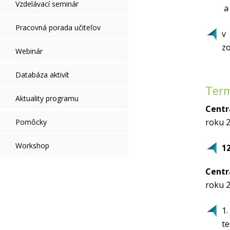
Vzdelávací seminár
a s
Pracovná porada učiteľov
v
z
Webinár
Databáza aktivít
Term
Aktuality programu
Centr
roku 2
Pomôcky
Workshop
12
Centr
roku 2
1.
t