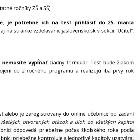
atné ročníky ZŠ a SŠ).
e
,
je potrebné ich na test prihlásiť do 25. marca
aj na stránke vzdelavanie.jaslovensko.sk v sekcii "Učiteľ".
 nemusíte vypĺňať
žiadny formulár. Test bude žiakom
ojení do 2-ročného programu a realizujú iba prvý rok
t alebo je zaregistrovaný do online učebnice po zadaní
všetkých otvorených otázok a úloh zo všetkých kapitol
ebnici odpovedá priebežne počas školského roka podľa
bnici priebežne kontroluje a jednotlivé kapitoly uzatvára,