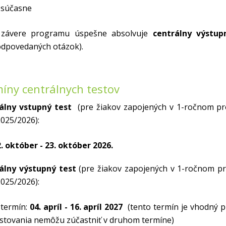
účasne
 závere programu úspešne absolvuje
centrálny výstup
odpovedaných otázok).
íny centrálnych testov
álny vstupný test
(pre žiakov zapojených v 1-ročnom pr
025/2026):
. október - 23. október 2026.
álny výstupný test
(pre žiakov zapojených v 1-ročnom p
025/2026):
 termín:
04. apríl - 16. apríl 2027
(tento termín je vhodný pr
estovania nemôžu zúčastniť v druhom termíne)