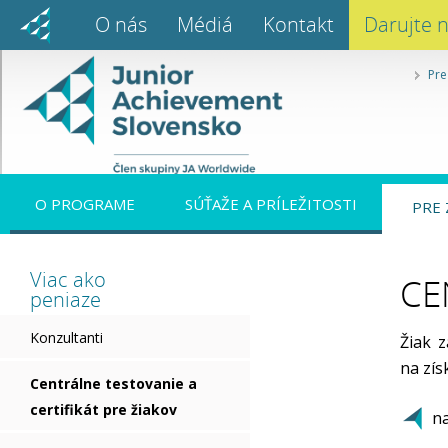
O nás
Médiá
Kontakt
Darujte 
Pre
O PROGRAME
SÚŤAŽE A PRÍLEŽITOSTI
PRE 
Viac ako
CE
peniaze
Konzultanti
Žiak 
na zís
Centrálne testovanie a
certifikát pre žiakov
n