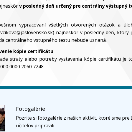
ajneskôr
v posledný deň určený pre centrálny výstupný t
ešnom vypracovaní všetkých otvorených otázok a úl
vcikova@jaslovensko.sk) najneskôr v posledný deň, ktorý 
da centrálneho vstupného testu nebude uznaná.
venie kópie certifikátu
pade straty alebo potreby vystavenia kópie certifikátu j
000 0000 2060 7248.
Fotogalérie
Pozrite si fotogalérie z našich aktivít, ktoré sme pre 
učiteľov pripravili.