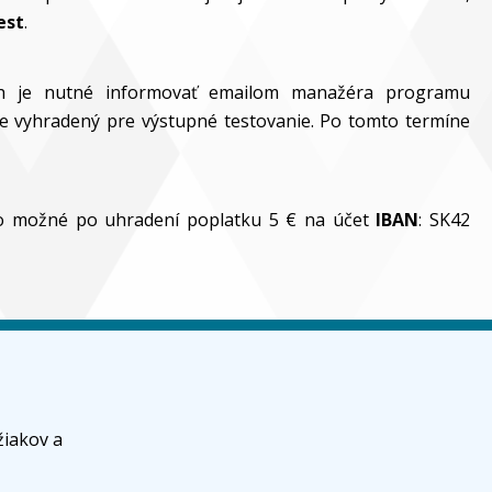
est
.
oh je nutné informovať emailom manažéra programu
je vyhradený pre výstupné testovanie. Po tomto termíne
e to možné po uhradení poplatku 5 € na účet
IBAN
: SK42
Aktivity 
žiakov a
Máme pre vá
stredných 