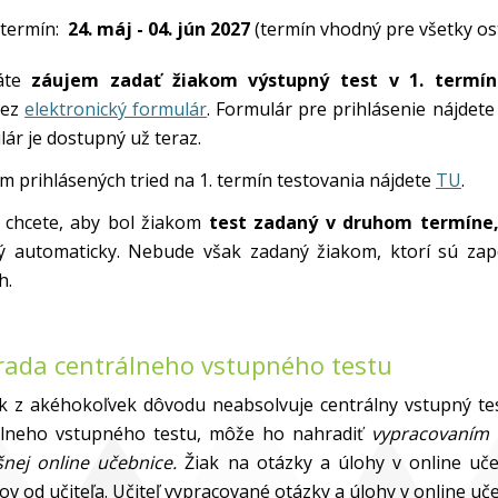
 termín:
24. máj - 04. jún 2027
(termín vhodný pre všetky ost
áte
záujem zadať žiakom výstupný test v 1. termín
ez
elektronický formulár
. Formulár pre prihlásenie nájdete 
ár je dostupný už teraz.
 prihlásených tried na 1. termín testovania nájdete
TU
.
ľ chcete, aby bol žiakom
test zadaný v druhom termíne,
ý automaticky. Nebude však zadaný žiakom, ktorí sú zap
h.
ada centrálneho vstupného testu
k z akéhokoľvek dôvodu neabsolvuje centrálny vstupný tes
álneho vstupného testu, môže ho nahradiť
vypracovaním 
šnej online učebnice.
Žiak na otázky a úlohy v online uč
v od učiteľa. Učiteľ vypracované otázky a úlohy v online uče