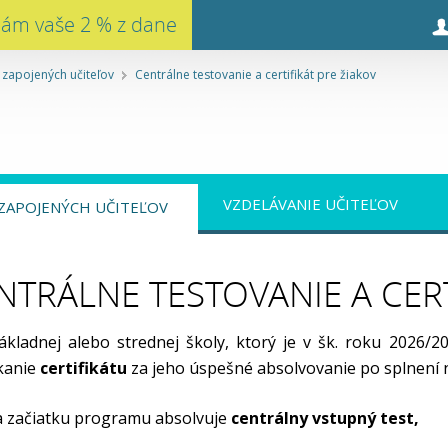
nám vaše 2 % z dane
 zapojených učiteľov
Centrálne testovanie a certifikát pre žiakov
VZDELÁVANIE UČITEĽOV
ZAPOJENÝCH UČITEĽOV
NTRÁLNE TESTOVANIE A CERT
základnej alebo strednej školy, ktorý je v šk. roku 2026
kanie
certifikátu
za jeho úspešné absolvovanie po splnení
a začiatku programu absolvuje
centrálny vstupný test,