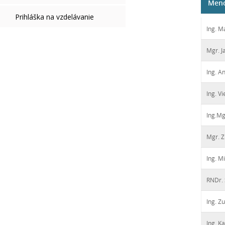
Men
Prihláška na vzdelávanie
Ing. M
Mgr. J
Ing. A
Ing. Vi
Ing.Mg
Mgr. Z
Ing. M
RNDr. 
Ing. Z
Ing. K