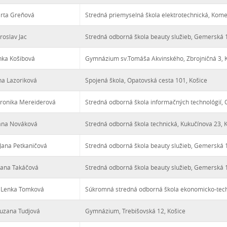
arta Greňová
Stredná priemyselná škola elektrotechnická, Kom
iroslav Jac
Stredná odborná škola beauty služieb, Gemerská 1
nka Košibová
Gymnázium sv.Tomáša Akvinského, Zbrojničná 3, 
ana Lazoriková
Spojená škola, Opatovská cesta 101, Košice
eronika Mereiderová
Stredná odborná škola informačných technológií, 
ana Nováková
Stredná odborná škola technická, Kukučínova 23, 
Jana Petkaničová
Stredná odborná škola beauty služieb, Gemerská 1
Jana Takáčová
Stredná odborná škola beauty služieb, Gemerská 1
 Lenka Tomková
Súkromná stredná odborná škola ekonomicko-tech
uzana Tudjová
Gymnázium, Trebišovská 12, Košice