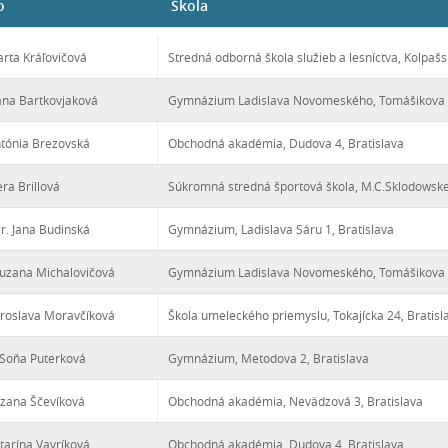
o
Škola
arta Kráľovičová
Stredná odborná škola služieb a lesníctva, Kolpašs
ana Bartkovjaková
Gymnázium Ladislava Novomeského, Tomášikova 2
ntónia Brezovská
Obchodná akadémia, Dudova 4, Bratislava
era Brillová
Súkromná stredná športová škola, M.C.Sklodowskej
r. Jana Budinská
Gymnázium, Ladislava Sáru 1, Bratislava
uzana Michalovičová
Gymnázium Ladislava Novomeského, Tomášikova 2
iroslava Moravčíková
Škola umeleckého priemyslu, Tokajícka 24, Bratisl
Soňa Puterková
Gymnázium, Metodova 2, Bratislava
uzana Ščevíková
Obchodná akadémia, Nevädzová 3, Bratislava
atarína Vavríková
Obchodná akadémia, Dudova 4, Bratislava