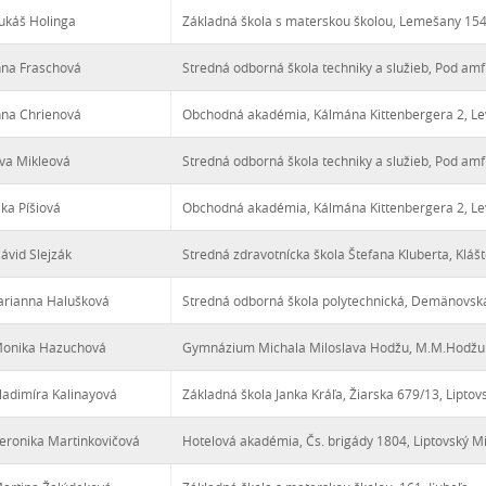
ukáš Holinga
Základná škola s materskou školou, Lemešany 15
nna Fraschová
Stredná odborná škola techniky a služieb, Pod amf
nna Chrienová
Obchodná akadémia, Kálmána Kittenbergera 2, Le
va Mikleová
Stredná odborná škola techniky a služieb, Pod amf
ika Píšiová
Obchodná akadémia, Kálmána Kittenbergera 2, Le
ávid Slejzák
Stredná zdravotnícka škola Štefana Kluberta, Kláš
arianna Halušková
Stredná odborná škola polytechnická, Demänovská
Monika Hazuchová
Gymnázium Michala Miloslava Hodžu, M.M.Hodžu 8
ladimíra Kalinayová
Základná škola Janka Kráľa, Žiarska 679/13, Liptov
eronika Martinkovičová
Hotelová akadémia, Čs. brigády 1804, Liptovský M