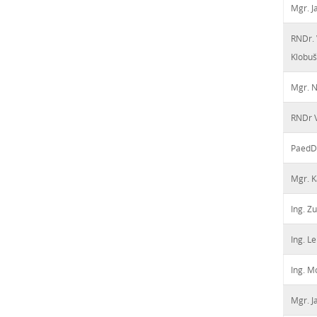
Mgr. J
RNDr. 
Klobuš
Mgr. N
RNDr V
PaedD
Mgr. K
Ing. Z
Ing. L
Ing. M
Mgr. J