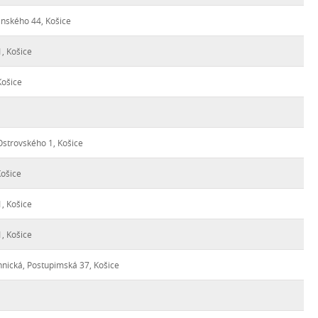
enského 44, Košice
, Košice
Košice
Ostrovského 1, Košice
Košice
, Košice
, Košice
nická, Postupimská 37, Košice