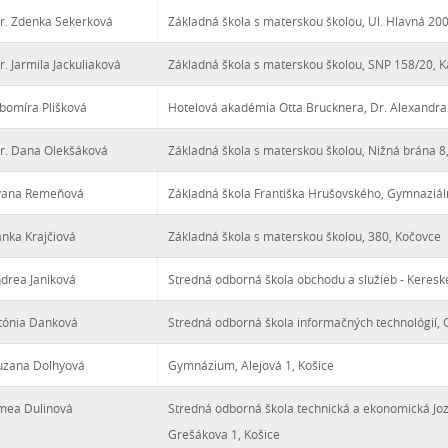
r. Zdenka Sekerková
Základná škola s materskou školou, Ul. Hlavná 20
. Jarmila Jackuliaková
Základná škola s materskou školou, SNP 158/20, K
ubomíra Plišková
Hotelová akadémia Otta Brucknera, Dr. Alexandr
r. Dana Olekšáková
Základná škola s materskou školou, Nižná brána 
Ivana Remeňová
Základná škola Františka Hrušovského, Gymnaziál
anka Krajčiová
Základná škola s materskou školou, 380, Kočovce
ndrea Janiková
Stredná odborná škola obchodu a služieb - Keresk
tónia Danková
Stredná odborná škola informačných technológií, 
uzana Dolhyová
Gymnázium, Alejová 1, Košice
ímea Dulinová
Stredná odborná škola technická a ekonomická Jo
Grešákova 1, Košice