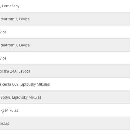
4, Lemešany
iteátrom 7, Levice
vice
iteátrom 7, Levice
vice
torská 24A, Levoča
 cesta 669, Liptovský Mikuláš
60/9, Liptovský Mikuláš
ský Mikuláš
ikuláš