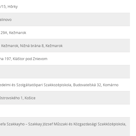
0/15, Hôrky
alinovo
a 29A, Kežmarok
8, Kežmarok, Nižná brána 8, Kežmarok
na 197, Kláštor pod Znievom
edelmi és Szolgáltatóipari Szakkozépiskola, Budovateľská 32, Komárno
Ostrovského 1, Košice
zefa Szakkayho – Szakkay József Műszaki és Közgazdasági Szakközépiskola,