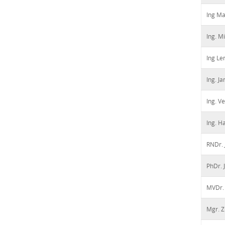
Ing M
Ing. M
Ing Le
Ing. J
Ing. V
Ing. H
RNDr. 
PhDr. 
MVDr.
Mgr. Z