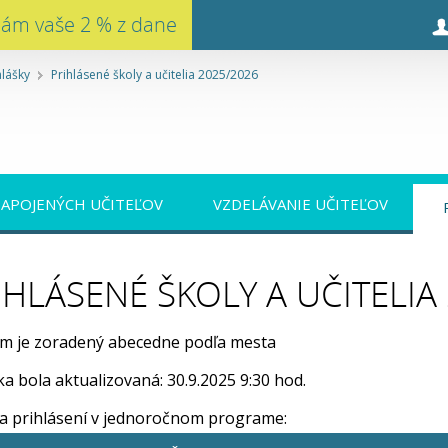
nám vaše 2 % z dane
hlášky
Prihlásené školy a učitelia 2025/2026
ZAPOJENÝCH UČITEĽOV
VZDELÁVANIE UČITEĽOV
IHLÁSENÉ ŠKOLY A UČITELIA
m je zoradený abecedne podľa mesta
a bola aktualizovaná: 30.9.2025 9:30 hod.
ia prihlásení v jednoročnom programe: