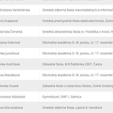
iroslava Verešvárska
Stredná odborná škola masmediálnych a informačný
iera Dupejová
Stredná priemyselná škola elektrotechnická, Zocho
Marcela Červená
Stredná zdravotnícka škola sv. Františka z Assisi,
uzana Faťarová
Obchodná akadémia D. M. Janotu, Ul. 17. novemb
enka Juračková
Obchodná akadémia D. M. Janotu, Ul. 17. novemb
anka Kulichová
Základná škola, M.R.Štefánika 2007, Čadca
nna Masláková
Obchodná akadémia D. M. Janotu, Ul. 17. novemb
onika Fusatá
Základná škola s materskou školou, Dolné Orešan
aroslava Viťazková
Gymnázium, SNP 1, Gelnica
ilvia Maruniaková
Stredná odborná škola, Lipová 8, Handlová