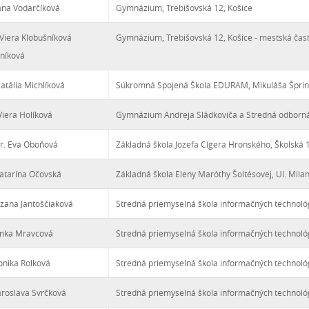
ana Vodarčíková
Gymnázium, Trebišovská 12, Košice
Viera Klobušníková
Gymnázium, Trebišovská 12, Košice - mestská čas
níková
atália Michlíková
Súkromná Spojená Škola EDURAM, Mikuláša Šprin
iera Holíková
Gymnázium Andreja Sládkoviča a Stredná odborná š
r. Eva Oboňová
Základná škola Jozefa Cígera Hronského, Školská 
atarína Očovská
Základná škola Eleny Maróthy Šoltésovej, Ul. Milan
uzana Jantoščiaková
Stredná priemyselná škola informačných technoló
enka Mravcová
Stredná priemyselná škola informačných technoló
onika Rolková
Stredná priemyselná škola informačných technoló
aroslava Svrčková
Stredná priemyselná škola informačných technoló