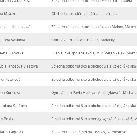
artina Žalúdeková
Základná škola s materskou školou, 161, Ľubeľa
ana Mišove
Obchodná akadémia, Lúčna 4, Lučenec
aniela Helienková
Základná škola s materskou školou Makov, Makov
atiana Vašková
Gymnázium, Ulica 1. mája 8, Malacky
lena Buľovská
Evanjelická spojená škola, M.R.Štefánika 19, Marti
ucia Janošová Vjestová
Stredná odborná škola obchodu a služieb, Školská
rika Kotorová
Stredná odborná škola obchodu a služieb, Školská
ana Kunčová
Gymnázium Pavla Horova, Masarykova 1, Michalo
c. Jolana Šütőová
Stredná odborná škola obchodu a služieb, Školská
án Belák
Stredná odborná škola pedagogická, Sokolská 6, 
Matúš Gogolák
Základná škola, Slnečná 168/28, Námestovo