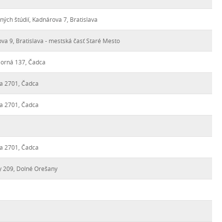
ch štúdií, Kadnárova 7, Bratislava
va 9, Bratislava - mestská časť Staré Mesto
 Horná 137, Čadca
ra 2701, Čadca
ra 2701, Čadca
ra 2701, Čadca
y 209, Dolné Orešany