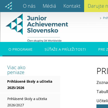
O nás
Médiá
Kontakt
Darujte 
Pri
O PROGRAME
SÚŤAŽE A PRÍLEŽITOSTI
PRE 
Viac ako
PR
peniaze
Prihlásené školy a učitelia
Zozna
2025/2026
Tabuľk
Prihlásené školy a učitelia
Učitel
2026/2027